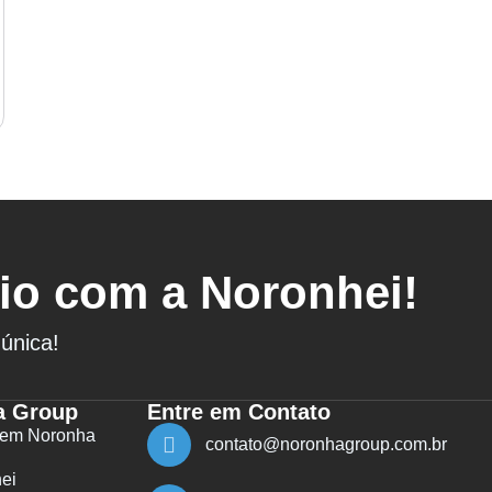
io com a Noronhei!
única!
a Group
Entre em Contato
 em Noronha
contato@noronhagroup.com.br
ei