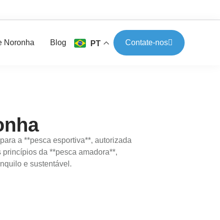
e Noronha
Blog
Contate-nos
PT
onha
ara a **pesca esportiva**, autorizada
s princípios da **pesca amadora**,
quilo e sustentável.