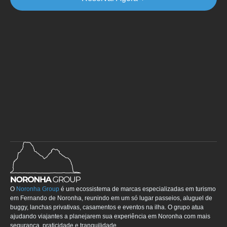
Garanta
seu
seu
lugar
passeio
e
com
viva
uma
a
experiência
única!
Noronhei!
O
Noronha Group
é um ecossistema de marcas especializadas em turismo
em Fernando de Noronha, reunindo em um só lugar passeios, aluguel de
buggy, lanchas privativas, casamentos e eventos na ilha. O grupo atua
ajudando viajantes a planejarem sua experiência em Noronha com mais
segurança, praticidade e tranquilidade.