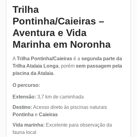
Trilha
Pontinha/Caieiras –
Aventura e Vida
Marinha em Noronha
A
Trilha Pontinha/Caieiras
é a
segunda parte da
Trilha Atalaia Longa
, porém
sem passagem pela
piscina da Atalaia
.
O percurso:
Extensão:
3,7 km de caminhada
Destino:
Acesso direto às piscinas naturais
Pontinha
e
Caieiras
Vida marinha:
Excelente para observação da
fauna local