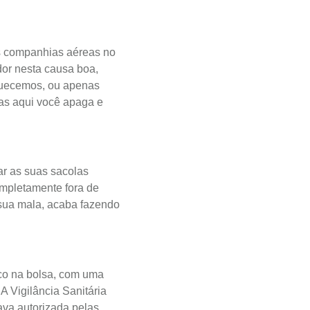
as companhias aéreas no
dor nesta causa boa,
quecemos, ou apenas
as aqui você apaga e
ar as suas sacolas
ompletamente fora de
 sua mala, acaba fazendo
co na bolsa, com uma
A Vigilância Sanitária
tava autorizada pelas