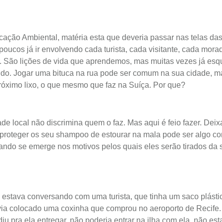
ação Ambiental, matéria esta que deveria passar nas telas d
poucos já ir envolvendo cada turista, cada visitante, cada mora
. São lições de vida que aprendemos, mas muitas vezes já es
do. Jogar uma bituca na rua pode ser comum na sua cidade, m
róximo lixo, o que mesmo que faz na Suíça. Por que?
de local não discrimina quem o faz. Mas aqui é feio fazer. Deix
 proteger os seu shampoo de estourar na mala pode ser algo c
ando se emerge nos motivos pelos quais eles serão tirados da
estava conversando com uma turista, que tinha um saco plásti
avia colocado uma coxinha que comprou no aeroporto de Recife. 
diu pra ela entregar, não poderia entrar na ilha com ela, não es