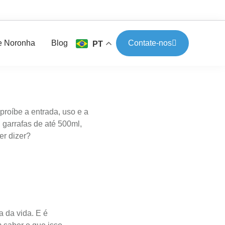
e Noronha
Blog
Contate-nos
PT
roíbe a entrada, uso e a
 garrafas de até 500ml,
er dizer?
a da vida. E é