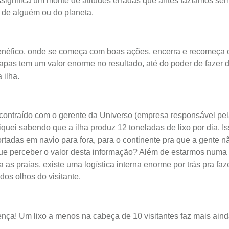
significa um monte de atitudes erradas que antes fazíamos sem
 de alguém ou do planeta.
benéfico, onde se começa com boas ações, encerra e recomeça 
pas tem um valor enorme no resultado, até do poder de fazer d
 ilha.
contraído com o gerente da Universo (empresa responsável pela
quei sabendo que a ilha produz 12 toneladas de lixo por dia. 
rtadas em navio para fora, para o continente pra que a gente nã
ue perceber o valor desta informação? Além de estarmos numa 
a as praias, existe uma logística interna enorme por trás pra faz
 dos olhos do visitante.
erença! Um lixo a menos na cabeça de 10 visitantes faz mais ain