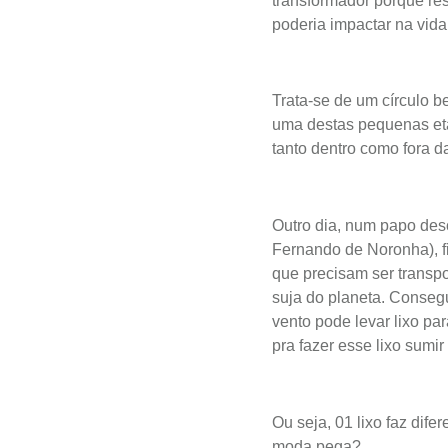
transformador porque res
poderia impactar na vida
Trata-se de um círculo 
uma destas pequenas eta
tanto dentro como fora da
Outro dia, num papo des
Fernando de Noronha), fi
que precisam ser transpo
suja do planeta. Conseg
vento pode levar lixo par
pra fazer esse lixo sumir
Ou seja, 01 lixo faz dif
moda pega?